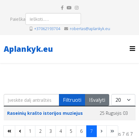
Paieška
+37062193704
robertas@aplankyk.eu
Aplankyk.eu
Įveskite dalį antraštės
Rodyti po
Filtruoti
Išvalyti
Pavadinimas
Sukūrimo data
Raseinių krašto istorijos muziejus
25 Rugsėjis 03
1
2
3
4
5
6
7
Puslapis 7 iš 7